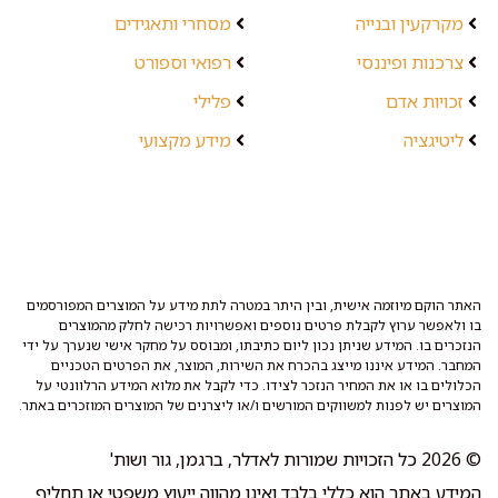
מקרקעין ובנייה
מסחרי ותאגידים
צרכנות ופיננסי
רפואי וספורט
זכויות אדם
פלילי
ליטיגציה
מידע מקצועי
האתר הוקם מיוזמה אישית, ובין היתר במטרה לתת מידע על המוצרים המפורסמים
בו ולאפשר ערוץ לקבלת פרטים נוספים ואפשרויות רכישה לחלק מהמוצרים
הנזכרים בו. המידע שניתן נכון ליום כתיבתו, ומבוסס על מחקר אישי שנערך על ידי
המחבר. המידע איננו מייצג בהכרח את השירות, המוצר, את הפרטים הטכניים
הכלולים בו או את המחיר הנזכר לצידו. כדי לקבל את מלוא המידע הרלוונטי על
המוצרים יש לפנות למשווקים המורשים ו/או ליצרנים של המוצרים המוזכרים באתר.
© 2026 כל הזכויות שמורות לאדלר, ברגמן, גור ושות'
המידע באתר הוא כללי בלבד ואינו מהווה ייעוץ משפטי או תחליף