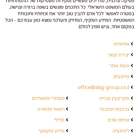
פסיקה עדכנית, מדריכים מעשיים וסקירות מעמיקות של התפתחויות
בעולם המשפט הישראלי. כל התכנים מוגשים בשפה ברורה ונגישה,
במטרה לאפשר לכל אדם להבין טוב יותר את זכויותיו וחובותיו
המשפטיות. המידע המקיף, המדויק והעדכני נמצא כאן עבורכם - הכל
במקום אחד, נגיש וזמין לכולם.
אודותינו
יצירת קשר
מפת אתר
פייסבוק
office@abg-group.co.il
מקרקעין ובנייה
מסחרי ותאגידים
צרכנות ופיננסי
רפואי וספורט
זכויות אדם
פלילי
ליטיגציה
מידע מקצועי