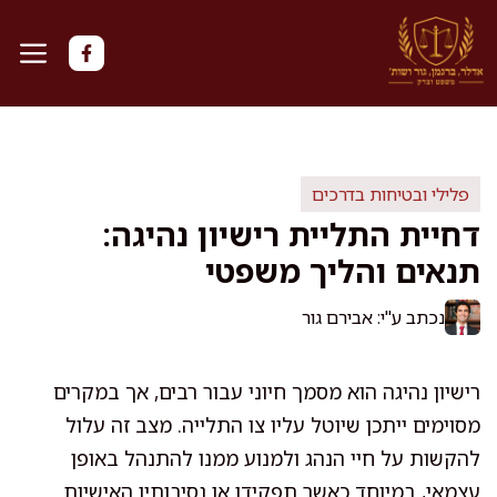
דלג
תוכן
פלילי ובטיחות בדרכים
דחיית התליית רישיון נהיגה:
תנאים והליך משפטי
נכתב ע"י: אבירם גור
רישיון נהיגה הוא מסמך חיוני עבור רבים, אך במקרים
מסוימים ייתכן שיוטל עליו צו התלייה. מצב זה עלול
להקשות על חיי הנהג ולמנוע ממנו להתנהל באופן
עצמאי, במיוחד כאשר תפקידו או נסיבותיו האישיות