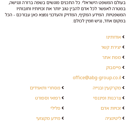
בעולם המשפט הישראלי. כל התכנים מוגשים בשפה ברורה ונגישה,
במטרה לאפשר לכל אדם להבין טוב יותר את זכויותיו וחובותיו
המשפטיות. המידע המקיף, המדויק והעדכני נמצא כאן עבורכם - הכל
במקום אחד, נגיש וזמין לכולם.
אודותינו
יצירת קשר
מפת אתר
פייסבוק
office@abg-group.co.il
מקרקעין ובנייה
מסחרי ותאגידים
צרכנות ופיננסי
רפואי וספורט
זכויות אדם
פלילי
ליטיגציה
מידע מקצועי