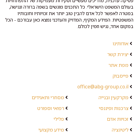
פסיקה עדכנית, מדריכים מעשיים וסקירות מעמיקות של התפתחויות
בעולם המשפט הישראלי. כל התכנים מוגשים בשפה ברורה ונגישה,
במטרה לאפשר לכל אדם להבין טוב יותר את זכויותיו וחובותיו
המשפטיות. המידע המקיף, המדויק והעדכני נמצא כאן עבורכם - הכל
במקום אחד, נגיש וזמין לכולם.
אודותינו
יצירת קשר
מפת אתר
פייסבוק
office@abg-group.co.il
מקרקעין ובנייה
מסחרי ותאגידים
צרכנות ופיננסי
רפואי וספורט
זכויות אדם
פלילי
ליטיגציה
מידע מקצועי