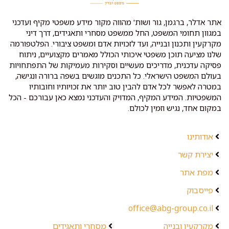
אתר אדלר, ברגמן, גור ושות' מהווה מקור מידע משפטי מקיף ועדכני
במגוון תחומי המשפט, החל ממשפט מסחרי ותאגידים, דרך דיני
מקרקעין ותכנון ובנייה, ועד לזכויות אדם ומשפט ציבורי. הפלטפורמה
שלנו מציעה תוכן משפטי איכותי הכולל מאמרים מקצועיים, ניתוח
פסיקה עדכנית, מדריכים מעשיים וסקירות מעמיקות של התפתחויות
בעולם המשפט הישראלי. כל התכנים מוגשים בשפה ברורה ונגישה,
במטרה לאפשר לכל אדם להבין טוב יותר את זכויותיו וחובותיו
המשפטיות. המידע המקיף, המדויק והעדכני נמצא כאן עבורכם - הכל
במקום אחד, נגיש וזמין לכולם.
אודותינו
יצירת קשר
מפת אתר
פייסבוק
office@abg-group.co.il
מקרקעין ובנייה
מסחרי ותאגידים