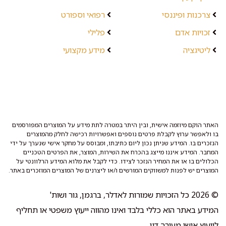
צרכנות ופיננסי
רפואי וספורט
זכויות אדם
פלילי
ליטיגציה
מידע מקצועי
האתר הוקם מיוזמה אישית, ובין היתר במטרה לתת מידע על המוצרים המפורסמים
בו ולאפשר ערוץ לקבלת פרטים נוספים ואפשרויות רכישה לחלק מהמוצרים
הנזכרים בו. המידע שניתן נכון ליום כתיבתו, ומבוסס על מחקר אישי שנערך על ידי
המחבר. המידע איננו מייצג בהכרח את השירות, המוצר, את הפרטים הטכניים
הכלולים בו או את המחיר הנזכר לצידו. כדי לקבל את מלוא המידע הרלוונטי על
המוצרים יש לפנות למשווקים המורשים ו/או ליצרנים של המוצרים המוזכרים באתר.
© 2026 כל הזכויות שמורות לאדלר, ברגמן, גור ושות'
המידע באתר הוא כללי בלבד ואינו מהווה ייעוץ משפטי או תחליף
לייעוץ אישי מעורך דין.