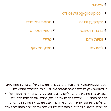
פייסבוק
office@abg-group.co.il
מקרקעין ובנייה
מסחרי ותאגידים
צרכנות ופיננסי
רפואי וספורט
זכויות אדם
פלילי
ליטיגציה
מידע מקצועי
האתר הוקם מיוזמה אישית, ובין היתר במטרה לתת מידע על המוצרים המפורסמים
בו ולאפשר ערוץ לקבלת פרטים נוספים ואפשרויות רכישה לחלק מהמוצרים
הנזכרים בו. המידע שניתן נכון ליום כתיבתו, ומבוסס על מחקר אישי שנערך על ידי
המחבר. המידע איננו מייצג בהכרח את השירות, המוצר, את הפרטים הטכניים
הכלולים בו או את המחיר הנזכר לצידו. כדי לקבל את מלוא המידע הרלוונטי על
המוצרים יש לפנות למשווקים המורשים ו/או ליצרנים של המוצרים המוזכרים באתר.