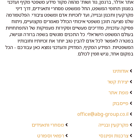
אתר אדלר, ברגמן, גור ושות' מהווה מקור מידע משפטי מקיף ועדכני
במגוון תחומי המשפט, החל ממשפט מסחרי ותאגידים, דרך דיני
מקרקעין ותכנון ובנייה, ועד לזכויות אדם ומשפט ציבורי. הפלטפורמה
שלנו מציעה תוכן משפטי איכותי הכולל מאמרים מקצועיים, ניתוח
פסיקה עדכנית, מדריכים מעשיים וסקירות מעמיקות של התפתחויות
בעולם המשפט הישראלי. כל התכנים מוגשים בשפה ברורה ונגישה,
במטרה לאפשר לכל אדם להבין טוב יותר את זכויותיו וחובותיו
המשפטיות. המידע המקיף, המדויק והעדכני נמצא כאן עבורכם - הכל
במקום אחד, נגיש וזמין לכולם.
אודותינו
יצירת קשר
מפת אתר
פייסבוק
office@abg-group.co.il
מקרקעין ובנייה
מסחרי ותאגידים
צרכנות ופיננסי
רפואי וספורט