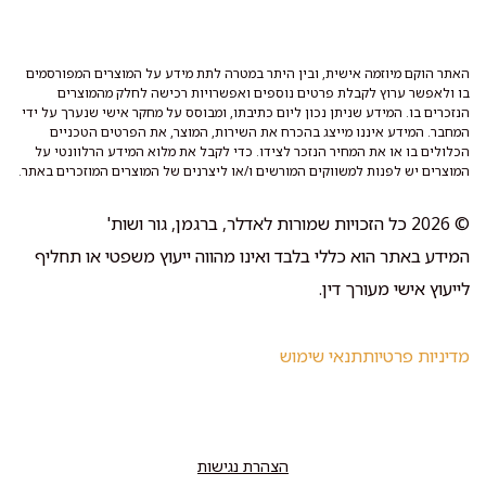
האתר הוקם מיוזמה אישית, ובין היתר במטרה לתת מידע על המוצרים המפורסמים
בו ולאפשר ערוץ לקבלת פרטים נוספים ואפשרויות רכישה לחלק מהמוצרים
הנזכרים בו. המידע שניתן נכון ליום כתיבתו, ומבוסס על מחקר אישי שנערך על ידי
המחבר. המידע איננו מייצג בהכרח את השירות, המוצר, את הפרטים הטכניים
הכלולים בו או את המחיר הנזכר לצידו. כדי לקבל את מלוא המידע הרלוונטי על
המוצרים יש לפנות למשווקים המורשים ו/או ליצרנים של המוצרים המוזכרים באתר.
© 2026 כל הזכויות שמורות לאדלר, ברגמן, גור ושות'
המידע באתר הוא כללי בלבד ואינו מהווה ייעוץ משפטי או תחליף
לייעוץ אישי מעורך דין.
מדיניות פרטיות
תנאי שימוש
הצהרת נגישות