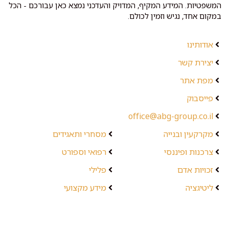
המשפטיות. המידע המקיף, המדויק והעדכני נמצא כאן עבורכם - הכל
במקום אחד, נגיש וזמין לכולם.
אודותינו
יצירת קשר
מפת אתר
פייסבוק
office@abg-group.co.il
מקרקעין ובנייה
מסחרי ותאגידים
צרכנות ופיננסי
רפואי וספורט
זכויות אדם
פלילי
ליטיגציה
מידע מקצועי