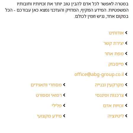
במטרה לאפשר לכל אדם להבין טוב יותר את זכויותיו וחובותיו
המשפטיות. המידע המקיף, המדויק והעדכני נמצא כאן עבורכם - הכל
במקום אחד, נגיש וזמין לכולם.
אודותינו
יצירת קשר
מפת אתר
פייסבוק
office@abg-group.co.il
מקרקעין ובנייה
מסחרי ותאגידים
צרכנות ופיננסי
רפואי וספורט
זכויות אדם
פלילי
ליטיגציה
מידע מקצועי