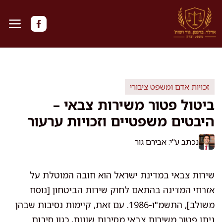
דלג
תוכן
זכויות אדם ומשפט ציבורי
ביטול פטור משירות צבאי –
היבטים משפטיים וזכויות ערעור
נכתב ע"י: אבירם גור
שירות צבאי במדינת ישראל הוא חובה המוטלת על
אזרחי המדינה בהתאם לחוק שירות הביטחון [נוסח
משולב], התשמ"ו-1986. עם זאת, קיימות נסיבות שבהן
ניתן פטור משירות צבאי מסיבות שונות, כגון סיבות