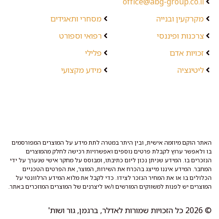
office@abg-group.co.il
מקרקעין ובנייה
מסחרי ותאגידים
צרכנות ופיננסי
רפואי וספורט
זכויות אדם
פלילי
ליטיגציה
מידע מקצועי
האתר הוקם מיוזמה אישית, ובין היתר במטרה לתת מידע על המוצרים המפורסמים
בו ולאפשר ערוץ לקבלת פרטים נוספים ואפשרויות רכישה לחלק מהמוצרים
הנזכרים בו. המידע שניתן נכון ליום כתיבתו, ומבוסס על מחקר אישי שנערך על ידי
המחבר. המידע איננו מייצג בהכרח את השירות, המוצר, את הפרטים הטכניים
הכלולים בו או את המחיר הנזכר לצידו. כדי לקבל את מלוא המידע הרלוונטי על
המוצרים יש לפנות למשווקים המורשים ו/או ליצרנים של המוצרים המוזכרים באתר.
© 2026 כל הזכויות שמורות לאדלר, ברגמן, גור ושות'