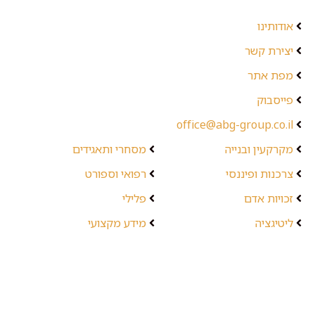
אודותינו
יצירת קשר
מפת אתר
פייסבוק
office@abg-group.co.il
מקרקעין ובנייה
מסחרי ותאגידים
צרכנות ופיננסי
רפואי וספורט
זכויות אדם
פלילי
ליטיגציה
מידע מקצועי