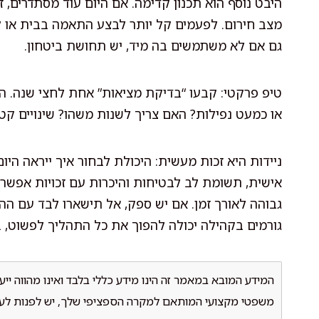
היבט נוסף הוא תכנון קדימה. אם היום עוד מסתדרים, 
מצב חירום. לפעמים קל יותר לבצע התאמה בבית או לל
גם אם לא משתמשים בה מיד, יש תחושת ביטחון.
טיפ פרקטי: קבעו “בדיקת מציאות” אחת לחצי שנה. הא
או כמעט נפילות? האם צריך לשנות משהו? שינויים קט
ניידות היא זכות מעשית: היכולת לבחור איך ייראה ה
אישית, תשומת לב לבטיחות והיכרות עם זכויות אפשרי
גבוהה לאורך זמן. אם יש ספק, אל תישארו לבד עם ה
גורמים בקהילה יכולה להפוך את כל התהליך לפשוט, בר
המידע המובא במאמר זה הינו מידע כללי בלבד ואינו מהווה ייע
משפטי מקצועי המותאם למקרה הספציפי שלך, יש לפנות לעור