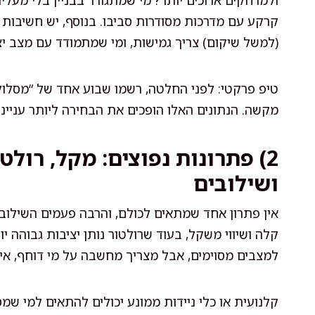
ולמרחקים ארוכים יותר? מי שמתגורר בבניין בלי מעלי
קרקע עם מדרכות מסודרות סביבו. בנוסף, יש חשיבות
(למשל שיקום) צריך גמישות, ומי שמתמודד עם מצב יצי
טיפ פרקטי: לפני החלטה, רשמו שבוע אחד של “מסלול יו
מקשה. הנתונים האלו הופכים את הבחירה ליותר ענייני
2) פתרונות נפוצים: מקל, רולט
ושילובים
אין פתרון אחד שמתאים לכולם, והרבה פעמים השילוב
קלה ושיווי משקל, בעוד שרולטור נותן יציבות גבוהה י
למצבים מסוימים, אבל מצריך מחשבה על מי דוחף, איך
קלנועית או כלי ניידות ממונע יכולים להתאים למי שמס