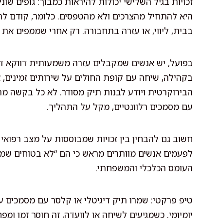
זכויות בגיל השלישי יכולות להיראות כמבוך: גופים שונ
היא להתחיל מהצרכים ולא מהטפסים. כלומר, קודם להב
בבית, ליווי, או עזרה בתחבורה. רק אחרי שממפים את ז
בפועל, יש אנשים שמקבלים עזרה משמעותית דווקא דר
בקהילה, שיחה עם קופת החולים על שירותים זמינים, 
הבירוקרטית ויודע לבנות תיק מסודר. לא כל בקשה 
עם מסמכים רלוונטיים, מקל על התהליך.
חשוב גם להבחין בין זכויות שמבוססות על מצב רפואי ו
לפעמים אנשים מוותרים מראש כי הם “לא בטוחים שמגי
העומס הכלכלי והמשפחתי.
טיפ פרקטי: שמרו תיק דיגיטלי או קלסר עם מסמכים עדכ
יומיומי. כשמגיעים לשיחה או לוועדה, זה חוסך זמן ומפח