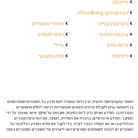
פייסבוק
office@abg-group.co.il
מקרקעין ובנייה
מסחרי ותאגידים
צרכנות ופיננסי
רפואי וספורט
זכויות אדם
פלילי
ליטיגציה
מידע מקצועי
האתר הוקם מיוזמה אישית, ובין היתר במטרה לתת מידע על המוצרים המפורסמים
בו ולאפשר ערוץ לקבלת פרטים נוספים ואפשרויות רכישה לחלק מהמוצרים
הנזכרים בו. המידע שניתן נכון ליום כתיבתו, ומבוסס על מחקר אישי שנערך על ידי
המחבר. המידע איננו מייצג בהכרח את השירות, המוצר, את הפרטים הטכניים
הכלולים בו או את המחיר הנזכר לצידו. כדי לקבל את מלוא המידע הרלוונטי על
המוצרים יש לפנות למשווקים המורשים ו/או ליצרנים של המוצרים המוזכרים באתר.