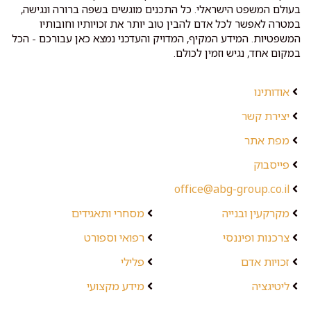
בעולם המשפט הישראלי. כל התכנים מוגשים בשפה ברורה ונגישה,
במטרה לאפשר לכל אדם להבין טוב יותר את זכויותיו וחובותיו
המשפטיות. המידע המקיף, המדויק והעדכני נמצא כאן עבורכם - הכל
במקום אחד, נגיש וזמין לכולם.
אודותינו
יצירת קשר
מפת אתר
פייסבוק
office@abg-group.co.il
מקרקעין ובנייה
מסחרי ותאגידים
צרכנות ופיננסי
רפואי וספורט
זכויות אדם
פלילי
ליטיגציה
מידע מקצועי