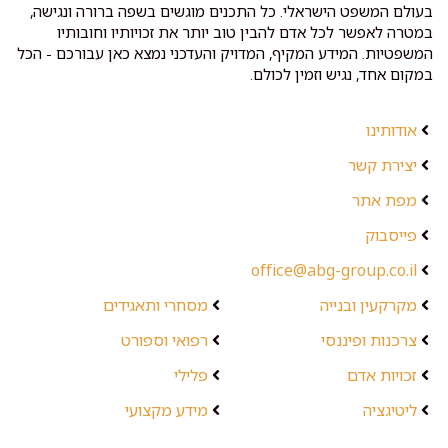
בעולם המשפט הישראלי. כל התכנים מוגשים בשפה ברורה ונגישה,
במטרה לאפשר לכל אדם להבין טוב יותר את זכויותיו וחובותיו
המשפטיות. המידע המקיף, המדויק והעדכני נמצא כאן עבורכם - הכל
במקום אחד, נגיש וזמין לכולם.
אודותינו
יצירת קשר
מפת אתר
פייסבוק
office@abg-group.co.il
מקרקעין ובנייה
מסחרי ותאגידים
צרכנות ופיננסי
רפואי וספורט
זכויות אדם
פלילי
ליטיגציה
מידע מקצועי