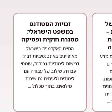
של
זכויות הסטודנט
–
במשפט הישראלי:
ת
מסגרת חוקית ופסיקה
ה
החיים האקדמיים בישראל
מאופיינים באינטנסיביות רבה:
ם מדע
דרישות לימודיות גבוהות, עומסי
ים,
עבודה, שילוב של עבודה עם
ם
לימודים ולעיתים גם שירות
פות,
מילואים. בתוך מכלול ...
ונים
רית
..