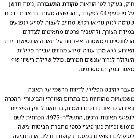
חוק, בעיקר לפי הוראות
פקודת התעבורה
[נוסח חדש].
על פי סעיף 64 לפקודה, נהג שהיה מעורב בתאונת דרכים
שגרמה לנזק גוף או רכוש, מחויב לעצור, לסייע לנפגעים
במידת הצורך, ולהעביר פרטים מתאימים לצדדים
הרלוונטיים ולמשטרה. אי-דיווח על תאונה או נטישת זירת
האירוע ללא מתן עזרה ומידע מהווים עבירה פלילית
העלולה לגרור עונשים חמורים, כולל שלילת רישיון ואף
מאסר במקרים מסוימים.
מעבר להיבט הפלילי, לדיווח הרשמי על תאונה
משמעויות מהותיות גם בתחום האזרחי והביטוחי. ההכרה
באירוע כתאונת דרכים רשמית, בהתאם לחוק הפיצויים
לנפגעי תאונות דרכים, התשל"ה–1975, הכרחית לשם
מימוש זכויות כגון פיצוי כספי מחברת הביטוח, גישה
לטיפולים רפואיים במסגרת קופת החולים או התביעה