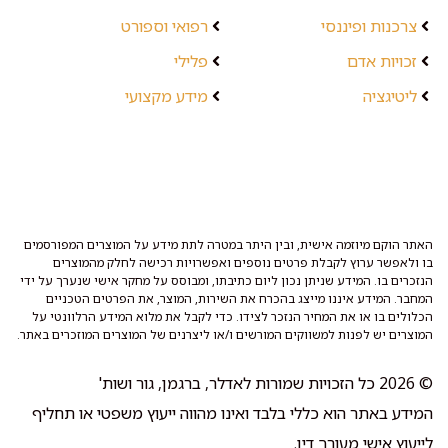
צרכנות ופיננסי
רפואי וספורט
זכויות אדם
פלילי
ליטיגציה
מידע מקצועי
האתר הוקם מיוזמה אישית, ובין היתר במטרה לתת מידע על המוצרים המפורסמים
בו ולאפשר ערוץ לקבלת פרטים נוספים ואפשרויות רכישה לחלק מהמוצרים
הנזכרים בו. המידע שניתן נכון ליום כתיבתו, ומבוסס על מחקר אישי שנערך על ידי
המחבר. המידע איננו מייצג בהכרח את השירות, המוצר, את הפרטים הטכניים
הכלולים בו או את המחיר הנזכר לצידו. כדי לקבל את מלוא המידע הרלוונטי על
המוצרים יש לפנות למשווקים המורשים ו/או ליצרנים של המוצרים המוזכרים באתר.
© 2026 כל הזכויות שמורות לאדלר, ברגמן, גור ושות'
המידע באתר הוא כללי בלבד ואינו מהווה ייעוץ משפטי או תחליף
לייעוץ אישי מעורך דין.