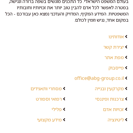
בעולם המשפט הישראלי. כל התכנים מוגשים בשפה ברורה ונגישה,
במטרה לאפשר לכל אדם להבין טוב יותר את זכויותיו וחובותיו
המשפטיות. המידע המקיף, המדויק והעדכני נמצא כאן עבורכם - הכל
במקום אחד, נגיש וזמין לכולם.
אודותינו
יצירת קשר
מפת אתר
פייסבוק
office@abg-group.co.il
מקרקעין ובנייה
מסחרי ותאגידים
צרכנות ופיננסי
רפואי וספורט
זכויות אדם
פלילי
ליטיגציה
מידע מקצועי