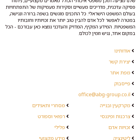
שלנו מציעה תוכן משפטי איכותי הכולל מאמרים מקצועיים, ניתוח
פסיקה עדכנית, מדריכים מעשיים וסקירות מעמיקות של התפתחויות
בעולם המשפט הישראלי. כל התכנים מוגשים בשפה ברורה ונגישה,
במטרה לאפשר לכל אדם להבין טוב יותר את זכויותיו וחובותיו
המשפטיות. המידע המקיף, המדויק והעדכני נמצא כאן עבורכם - הכל
במקום אחד, נגיש וזמין לכולם.
אודותינו
יצירת קשר
מפת אתר
פייסבוק
office@abg-group.co.il
מקרקעין ובנייה
מסחרי ותאגידים
צרכנות ופיננסי
רפואי וספורט
זכויות אדם
פלילי
ליטיגציה
מידע מקצועי