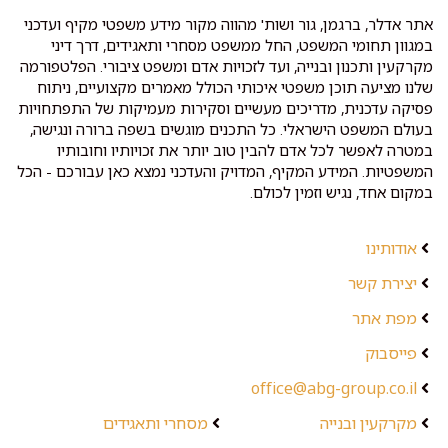
אתר אדלר, ברגמן, גור ושות' מהווה מקור מידע משפטי מקיף ועדכני
במגוון תחומי המשפט, החל ממשפט מסחרי ותאגידים, דרך דיני
מקרקעין ותכנון ובנייה, ועד לזכויות אדם ומשפט ציבורי. הפלטפורמה
שלנו מציעה תוכן משפטי איכותי הכולל מאמרים מקצועיים, ניתוח
פסיקה עדכנית, מדריכים מעשיים וסקירות מעמיקות של התפתחויות
בעולם המשפט הישראלי. כל התכנים מוגשים בשפה ברורה ונגישה,
במטרה לאפשר לכל אדם להבין טוב יותר את זכויותיו וחובותיו
המשפטיות. המידע המקיף, המדויק והעדכני נמצא כאן עבורכם - הכל
במקום אחד, נגיש וזמין לכולם.
אודותינו
יצירת קשר
מפת אתר
פייסבוק
office@abg-group.co.il
מקרקעין ובנייה
מסחרי ותאגידים