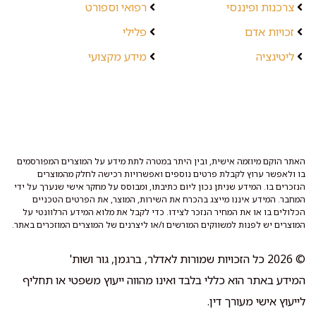
צרכנות ופיננסי
רפואי וספורט
זכויות אדם
פלילי
ליטיגציה
מידע מקצועי
האתר הוקם מיוזמה אישית, ובין היתר במטרה לתת מידע על המוצרים המפורסמים
בו ולאפשר ערוץ לקבלת פרטים נוספים ואפשרויות רכישה לחלק מהמוצרים
הנזכרים בו. המידע שניתן נכון ליום כתיבתו, ומבוסס על מחקר אישי שנערך על ידי
המחבר. המידע איננו מייצג בהכרח את השירות, המוצר, את הפרטים הטכניים
הכלולים בו או את המחיר הנזכר לצידו. כדי לקבל את מלוא המידע הרלוונטי על
המוצרים יש לפנות למשווקים המורשים ו/או ליצרנים של המוצרים המוזכרים באתר.
© 2026 כל הזכויות שמורות לאדלר, ברגמן, גור ושות'
המידע באתר הוא כללי בלבד ואינו מהווה ייעוץ משפטי או תחליף
לייעוץ אישי מעורך דין.