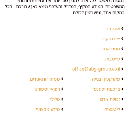
במטרה לאפשר לכל אדם להבין טוב יותר את זכויותיו וחובותיו
המשפטיות. המידע המקיף, המדויק והעדכני נמצא כאן עבורכם - הכל
במקום אחד, נגיש וזמין לכולם.
אודותינו
יצירת קשר
מפת אתר
פייסבוק
office@abg-group.co.il
מקרקעין ובנייה
מסחרי ותאגידים
צרכנות ופיננסי
רפואי וספורט
זכויות אדם
פלילי
ליטיגציה
מידע מקצועי