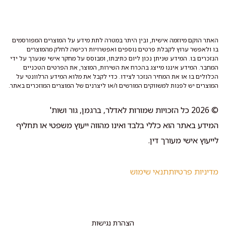
האתר הוקם מיוזמה אישית, ובין היתר במטרה לתת מידע על המוצרים המפורסמים
בו ולאפשר ערוץ לקבלת פרטים נוספים ואפשרויות רכישה לחלק מהמוצרים
הנזכרים בו. המידע שניתן נכון ליום כתיבתו, ומבוסס על מחקר אישי שנערך על ידי
המחבר. המידע איננו מייצג בהכרח את השירות, המוצר, את הפרטים הטכניים
הכלולים בו או את המחיר הנזכר לצידו. כדי לקבל את מלוא המידע הרלוונטי על
המוצרים יש לפנות למשווקים המורשים ו/או ליצרנים של המוצרים המוזכרים באתר.
© 2026 כל הזכויות שמורות לאדלר, ברגמן, גור ושות'
המידע באתר הוא כללי בלבד ואינו מהווה ייעוץ משפטי או תחליף
לייעוץ אישי מעורך דין.
מדיניות פרטיות
תנאי שימוש
הצהרת נגישות