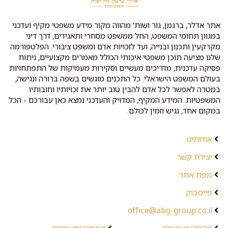
אתר אדלר, ברגמן, גור ושות' מהווה מקור מידע משפטי מקיף ועדכני
במגוון תחומי המשפט, החל ממשפט מסחרי ותאגידים, דרך דיני
מקרקעין ותכנון ובנייה, ועד לזכויות אדם ומשפט ציבורי. הפלטפורמה
שלנו מציעה תוכן משפטי איכותי הכולל מאמרים מקצועיים, ניתוח
פסיקה עדכנית, מדריכים מעשיים וסקירות מעמיקות של התפתחויות
בעולם המשפט הישראלי. כל התכנים מוגשים בשפה ברורה ונגישה,
במטרה לאפשר לכל אדם להבין טוב יותר את זכויותיו וחובותיו
המשפטיות. המידע המקיף, המדויק והעדכני נמצא כאן עבורכם - הכל
במקום אחד, נגיש וזמין לכולם.
אודותינו
יצירת קשר
מפת אתר
פייסבוק
office@abg-group.co.il
מקרקעין ובנייה
מסחרי ותאגידים