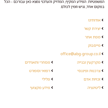
המשפטיות. המידע המקיף, המדויק והעדכני נמצא כאן עבורכם - הכל
במקום אחד, נגיש וזמין לכולם.
אודותינו
יצירת קשר
מפת אתר
פייסבוק
office@abg-group.co.il
מקרקעין ובנייה
מסחרי ותאגידים
צרכנות ופיננסי
רפואי וספורט
זכויות אדם
פלילי
ליטיגציה
מידע מקצועי