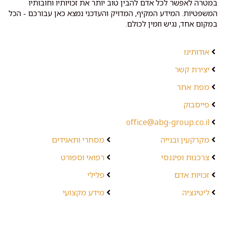
במטרה לאפשר לכל אדם להבין טוב יותר את זכויותיו וחובותיו
המשפטיות. המידע המקיף, המדויק והעדכני נמצא כאן עבורכם - הכל
במקום אחד, נגיש וזמין לכולם.
אודותינו
יצירת קשר
מפת אתר
פייסבוק
office@abg-group.co.il
מקרקעין ובנייה
מסחרי ותאגידים
צרכנות ופיננסי
רפואי וספורט
זכויות אדם
פלילי
ליטיגציה
מידע מקצועי