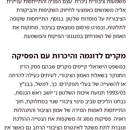
משמעות ציבורית ניכרת. עצם הפניה והתייחסות עניינית
אליה משמשים כאמצעי לחיזוק השקיפות והביקורת
הציבורית על מוסדות שלטון. בנוסף, התייחסות שקופה
לתלונות, ובפרט פרסום ממצאים בציבור, מחזקות את
האמון של האזרחים במנגנוני הפיקוח והמשמעת.
מקרים לדוגמה והיכרות עם הפסיקה
במשפט הישראלי קיימים מקרים שבהם פסק הדין
התמקד בשאלת האמון הציבורי, לעיתים כעילה להדחה
או להשעייה של בעלי תפקידים. כך, למשל, בבג"ץ
1993/03 תנועת איכות השלטון נ' יושב ראש הכנסת,
נבחנו הליכים סביב מינוי ציבורי שנוי במחלוקת, תוך
התייחסות לאמות המידה של אמון הציבור והתנהלות
ראויה. פסיקות מסוג זה משקפות את הנטייה ההולכת
וגוברת לתת משקל לאינטרס הציבורי הרחב גם כאשר אין