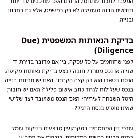
המעבר לתכנון מתחמי, החוזים הפכו מורכבים עוד יותר
ודורשים הבנה מעמיקה לא רק במשפט, אלא גם בתכנון
ובנייה.
בדיקת הנאותות המשפטית (Due
Diligence)
לפני שחותמים על כל עסקה, בין אם מדובר בדירת יד
שנייה או נכס מסחרי, חובה לבצע בדיקת נאותות מקיפה.
הנסח בטאבו הוא רק קצה הקרחון. האם יש חריגות בנייה
בנכס שעלולות לגרור כתב אישום פלילי? האם יש חובות
היטל השבחה לעירייה? האם הנכס משועבד לצד שלישי
שאינו מופיע בנסח הרגיל?
עורכי דין המתמחים במקרקעין מבצעים בדיקות עומק
בתיק הבניין ברשות המקומית, בודקים את התב"ע