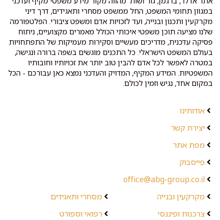
אתר אדלר, ברגמן, גור ושות' מהווה מקור מידע משפטי מקיף ועדכני
במגוון תחומי המשפט, החל ממשפט מסחרי ותאגידים, דרך דיני
מקרקעין ותכנון ובנייה, ועד לזכויות אדם ומשפט ציבורי. הפלטפורמה
שלנו מציעה תוכן משפטי איכותי הכולל מאמרים מקצועיים, ניתוח
פסיקה עדכנית, מדריכים מעשיים וסקירות מעמיקות של התפתחויות
בעולם המשפט הישראלי. כל התכנים מוגשים בשפה ברורה ונגישה,
במטרה לאפשר לכל אדם להבין טוב יותר את זכויותיו וחובותיו
המשפטיות. המידע המקיף, המדויק והעדכני נמצא כאן עבורכם - הכל
במקום אחד, נגיש וזמין לכולם.
אודותינו
יצירת קשר
מפת אתר
פייסבוק
office@abg-group.co.il
מקרקעין ובנייה
מסחרי ותאגידים
צרכנות ופיננסי
רפואי וספורט