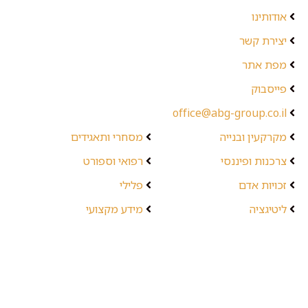
אודותינו
יצירת קשר
מפת אתר
פייסבוק
office@abg-group.co.il
מקרקעין ובנייה
מסחרי ותאגידים
צרכנות ופיננסי
רפואי וספורט
זכויות אדם
פלילי
ליטיגציה
מידע מקצועי