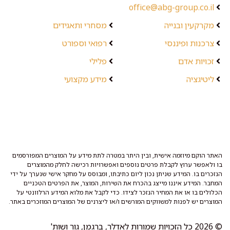
office@abg-group.co.il
מקרקעין ובנייה
מסחרי ותאגידים
צרכנות ופיננסי
רפואי וספורט
זכויות אדם
פלילי
ליטיגציה
מידע מקצועי
האתר הוקם מיוזמה אישית, ובין היתר במטרה לתת מידע על המוצרים המפורסמים
בו ולאפשר ערוץ לקבלת פרטים נוספים ואפשרויות רכישה לחלק מהמוצרים
הנזכרים בו. המידע שניתן נכון ליום כתיבתו, ומבוסס על מחקר אישי שנערך על ידי
המחבר. המידע איננו מייצג בהכרח את השירות, המוצר, את הפרטים הטכניים
הכלולים בו או את המחיר הנזכר לצידו. כדי לקבל את מלוא המידע הרלוונטי על
המוצרים יש לפנות למשווקים המורשים ו/או ליצרנים של המוצרים המוזכרים באתר.
© 2026 כל הזכויות שמורות לאדלר, ברגמן, גור ושות'