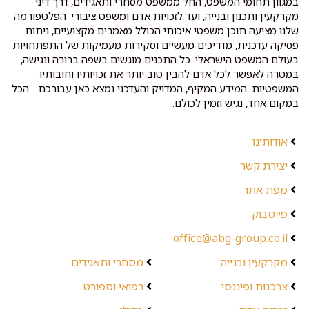
במגוון תחומי המשפט, החל ממשפט מסחרי ותאגידים, דרך דיני
מקרקעין ותכנון ובנייה, ועד לזכויות אדם ומשפט ציבורי. הפלטפורמה
שלנו מציעה תוכן משפטי איכותי הכולל מאמרים מקצועיים, ניתוח
פסיקה עדכנית, מדריכים מעשיים וסקירות מעמיקות של התפתחויות
בעולם המשפט הישראלי. כל התכנים מוגשים בשפה ברורה ונגישה,
במטרה לאפשר לכל אדם להבין טוב יותר את זכויותיו וחובותיו
המשפטיות. המידע המקיף, המדויק והעדכני נמצא כאן עבורכם - הכל
במקום אחד, נגיש וזמין לכולם.
אודותינו
יצירת קשר
מפת אתר
פייסבוק
office@abg-group.co.il
מקרקעין ובנייה
מסחרי ותאגידים
צרכנות ופיננסי
רפואי וספורט