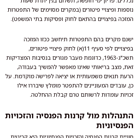
נכללים: פדיון ימי חופשה, תשלום בגין יתרת שעות
נוספות ופיצויי פיטורים (במקרים מסוימים של התפטרות
המזכה בפיצויים בהתאם לחוק ופסיקות בתי המשפט).
ישנם מקרים בהם התפטרות תיחשב ככזו המזכה
בפיצויים לפי סעיף 11(א) לחוק פיצויי פיטורים,
תשכ"ג-1963, כדוגמת מעבר מגורים בנסיבות המצדיקות
זאת, מצב בריאותי שאינו מאפשר להמשיך בעבודה,
הרעת תנאים משמעותית או יציאה לפרישה מוקדמת. על
כן, עובדים המעוניינים להתפטר מומלץ שיבררו אילו
זכויות עומדות לרשותם טרם קבלת ההחלטה.
התנהלות מול קרנות הפנסיה והזכויות
הפנסיוניות
סוגיית קרנות הפנסיה והזכויות הפנסיוניות היא קריטית