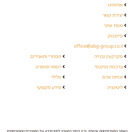
אודותינו
יצירת קשר
מפת אתר
פייסבוק
office@abg-group.co.il
מקרקעין ובנייה
מסחרי ותאגידים
צרכנות ופיננסי
רפואי וספורט
זכויות אדם
פלילי
ליטיגציה
מידע מקצועי
האתר הוקם מיוזמה אישית, ובין היתר במטרה לתת מידע על המוצרים המפורסמים