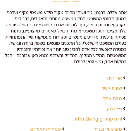
אתר אדלר, ברגמן, גור ושות' מהווה מקור מידע משפטי מקיף ועדכני
במגוון תחומי המשפט, החל ממשפט מסחרי ותאגידים, דרך דיני
מקרקעין ותכנון ובנייה, ועד לזכויות אדם ומשפט ציבורי. הפלטפורמה
שלנו מציעה תוכן משפטי איכותי הכולל מאמרים מקצועיים, ניתוח
פסיקה עדכנית, מדריכים מעשיים וסקירות מעמיקות של התפתחויות
בעולם המשפט הישראלי. כל התכנים מוגשים בשפה ברורה ונגישה,
במטרה לאפשר לכל אדם להבין טוב יותר את זכויותיו וחובותיו
המשפטיות. המידע המקיף, המדויק והעדכני נמצא כאן עבורכם - הכל
במקום אחד, נגיש וזמין לכולם.
אודותינו
יצירת קשר
מפת אתר
פייסבוק
office@abg-group.co.il
מקרקעין ובנייה
מסחרי ותאגידים