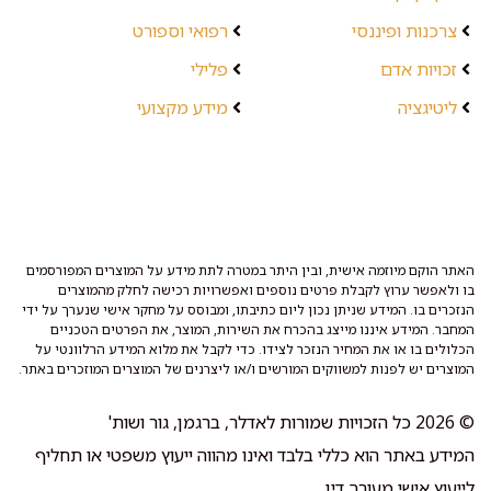
צרכנות ופיננסי
רפואי וספורט
זכויות אדם
פלילי
ליטיגציה
מידע מקצועי
האתר הוקם מיוזמה אישית, ובין היתר במטרה לתת מידע על המוצרים המפורסמים
בו ולאפשר ערוץ לקבלת פרטים נוספים ואפשרויות רכישה לחלק מהמוצרים
הנזכרים בו. המידע שניתן נכון ליום כתיבתו, ומבוסס על מחקר אישי שנערך על ידי
המחבר. המידע איננו מייצג בהכרח את השירות, המוצר, את הפרטים הטכניים
הכלולים בו או את המחיר הנזכר לצידו. כדי לקבל את מלוא המידע הרלוונטי על
המוצרים יש לפנות למשווקים המורשים ו/או ליצרנים של המוצרים המוזכרים באתר.
© 2026 כל הזכויות שמורות לאדלר, ברגמן, גור ושות'
המידע באתר הוא כללי בלבד ואינו מהווה ייעוץ משפטי או תחליף
לייעוץ אישי מעורך דין.