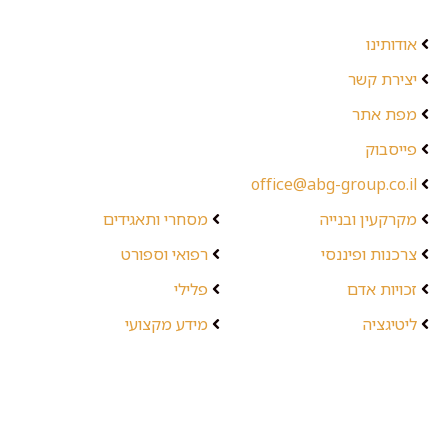
אודותינו
יצירת קשר
מפת אתר
פייסבוק
office@abg-group.co.il
מקרקעין ובנייה
מסחרי ותאגידים
צרכנות ופיננסי
רפואי וספורט
זכויות אדם
פלילי
ליטיגציה
מידע מקצועי