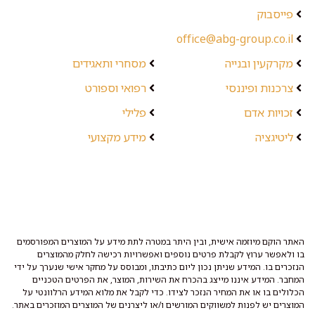
פייסבוק
office@abg-group.co.il
מקרקעין ובנייה
מסחרי ותאגידים
צרכנות ופיננסי
רפואי וספורט
זכויות אדם
פלילי
ליטיגציה
מידע מקצועי
האתר הוקם מיוזמה אישית, ובין היתר במטרה לתת מידע על המוצרים המפורסמים
בו ולאפשר ערוץ לקבלת פרטים נוספים ואפשרויות רכישה לחלק מהמוצרים
הנזכרים בו. המידע שניתן נכון ליום כתיבתו, ומבוסס על מחקר אישי שנערך על ידי
המחבר. המידע איננו מייצג בהכרח את השירות, המוצר, את הפרטים הטכניים
הכלולים בו או את המחיר הנזכר לצידו. כדי לקבל את מלוא המידע הרלוונטי על
המוצרים יש לפנות למשווקים המורשים ו/או ליצרנים של המוצרים המוזכרים באתר.