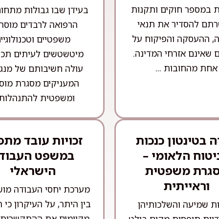
 במספר חוקים ותקנות
בעידן שבו גבולות מתחו
תם להסדיר את תנאי
הרפואה לרבדים מוסרי
, ההעסקה והפיקוח על
משפטיים וטכנולוגיי
 שאינם אזרחי המדינה.
מיטשטשים לעיתים תכו
אחת מהחובות ...
עולה חשיבותם של מנגנ
המעניקים מסגרת מוס
ומשפטית להתנהלות .
 בטינטון כנכות
זכויות עובד מתפ
יטוח הלאומי –
במשפט העבוד
גרת משפטית
הישראלי
וראייתית
מערכת יחסי העבודה מו
בין היתר, על העיקרון כי 
ות שמיעה והשלכותיהן
מקיימים את ההתקשרות מ
יות תופסות מקום בולט