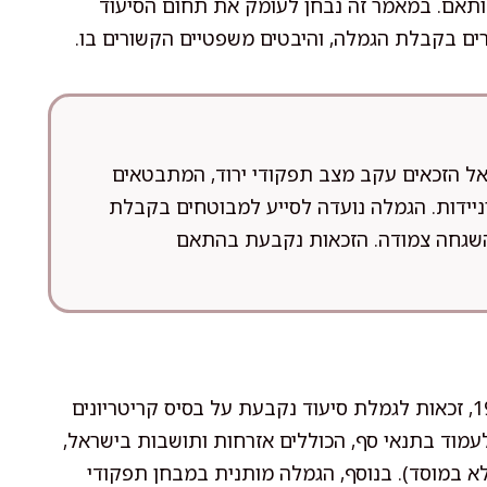
מותאם. במאמר זה נבחן לעומק את תחום הסיעוד
רים בקבלת הגמלה, והיבטים משפטיים הקשורים בו.
אל הזכאים עקב מצב תפקודי ירוד, המתבטאים
 וניידות. הגמלה נועדה לסייע למבוטחים בקבלת
והשגחה צמודה. הזכאות נקבעת בהתאם
על פי חוק הביטוח הלאומי (נוסח משולב), תשנ"ה-1995, זכאות לגמלת סיעוד נקבעת על בסיס קריטריונים
מוד בתנאי סף, הכוללים אזרחות ותושבות בישראל,
לא במוסד). בנוסף, הגמלה מותנית במבחן תפקודי