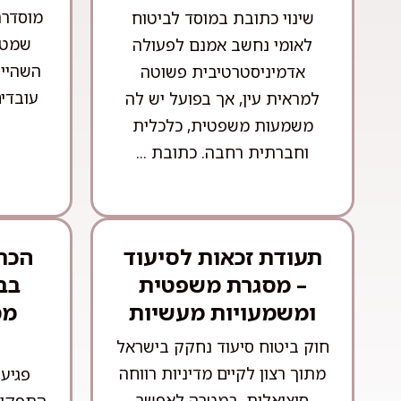
מוסדרת
שינוי כתובת במוסד לביטוח
שמטר
לאומי נחשב אמנם לפעולה
השהייה
אדמיניסטרטיבית פשוטה
עובדים
למראית עין, אך בפועל יש לה
משמעות משפטית, כלכלית
וחברתית רחבה. כתובת ...
תעודת זכאות לסיעוד
הכרה
– מסגרת משפטית
בב
ומשמעויות מעשיות
מס
חוק ביטוח סיעוד נחקק בישראל
מתוך רצון לקיים מדיניות רווחה
פגיע
סוציאלית, במטרה לאפשר
התפקוד