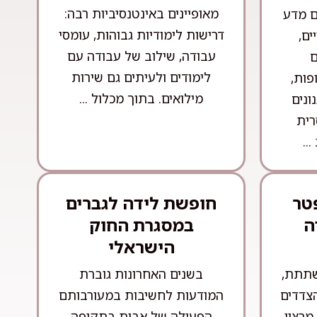
מאופיינים באינטנסיביות רבה:
ם מדע
דרישות לימודיות גבוהות, עומסי
ים,
עבודה, שילוב של עבודה עם
ם
לימודים ולעיתים גם שירות
פות,
מילואים. בתוך מכלול ...
ונים
רית
..
טר
חופשת לידה לגברים
ה
במסגרת החוק
הישראלי
שתתת,
בשנים האחרונות גוברת
הצדדים
המודעות לחשיבות במעורבותם
רצון.
הפעילה של אבות בתקופה