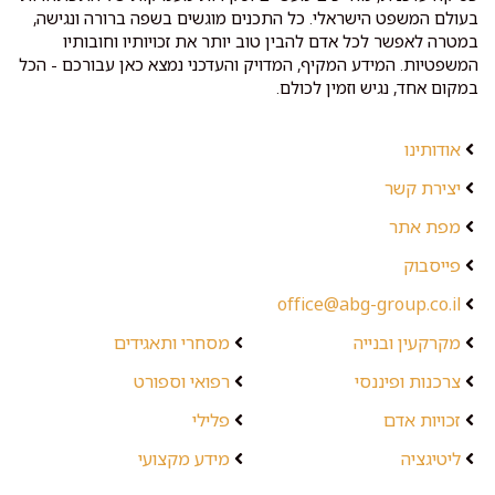
בעולם המשפט הישראלי. כל התכנים מוגשים בשפה ברורה ונגישה,
במטרה לאפשר לכל אדם להבין טוב יותר את זכויותיו וחובותיו
המשפטיות. המידע המקיף, המדויק והעדכני נמצא כאן עבורכם - הכל
במקום אחד, נגיש וזמין לכולם.
אודותינו
יצירת קשר
מפת אתר
פייסבוק
office@abg-group.co.il
מקרקעין ובנייה
מסחרי ותאגידים
צרכנות ופיננסי
רפואי וספורט
זכויות אדם
פלילי
ליטיגציה
מידע מקצועי