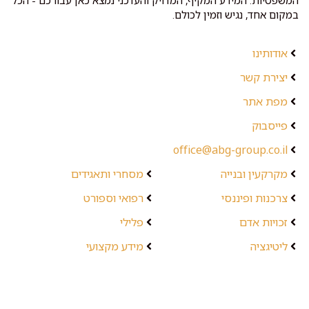
המשפטיות. המידע המקיף, המדויק והעדכני נמצא כאן עבורכם - הכל
במקום אחד, נגיש וזמין לכולם.
אודותינו
יצירת קשר
מפת אתר
פייסבוק
office@abg-group.co.il
מקרקעין ובנייה
מסחרי ותאגידים
צרכנות ופיננסי
רפואי וספורט
זכויות אדם
פלילי
ליטיגציה
מידע מקצועי