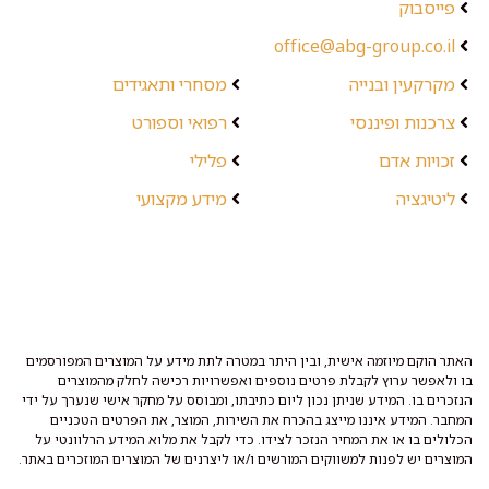
פייסבוק
office@abg-group.co.il
מקרקעין ובנייה
מסחרי ותאגידים
צרכנות ופיננסי
רפואי וספורט
זכויות אדם
פלילי
ליטיגציה
מידע מקצועי
האתר הוקם מיוזמה אישית, ובין היתר במטרה לתת מידע על המוצרים המפורסמים
בו ולאפשר ערוץ לקבלת פרטים נוספים ואפשרויות רכישה לחלק מהמוצרים
הנזכרים בו. המידע שניתן נכון ליום כתיבתו, ומבוסס על מחקר אישי שנערך על ידי
המחבר. המידע איננו מייצג בהכרח את השירות, המוצר, את הפרטים הטכניים
הכלולים בו או את המחיר הנזכר לצידו. כדי לקבל את מלוא המידע הרלוונטי על
המוצרים יש לפנות למשווקים המורשים ו/או ליצרנים של המוצרים המוזכרים באתר.