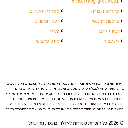
office@abg-group.co.il
מקרקעין ובנייה
מסחרי ותאגידים
צרכנות ופיננסי
רפואי וספורט
זכויות אדם
פלילי
ליטיגציה
מידע מקצועי
האתר הוקם מיוזמה אישית, ובין היתר במטרה לתת מידע על המוצרים המפורסמים
בו ולאפשר ערוץ לקבלת פרטים נוספים ואפשרויות רכישה לחלק מהמוצרים
הנזכרים בו. המידע שניתן נכון ליום כתיבתו, ומבוסס על מחקר אישי שנערך על ידי
המחבר. המידע איננו מייצג בהכרח את השירות, המוצר, את הפרטים הטכניים
הכלולים בו או את המחיר הנזכר לצידו. כדי לקבל את מלוא המידע הרלוונטי על
המוצרים יש לפנות למשווקים המורשים ו/או ליצרנים של המוצרים המוזכרים באתר.
© 2026 כל הזכויות שמורות לאדלר, ברגמן, גור ושות'