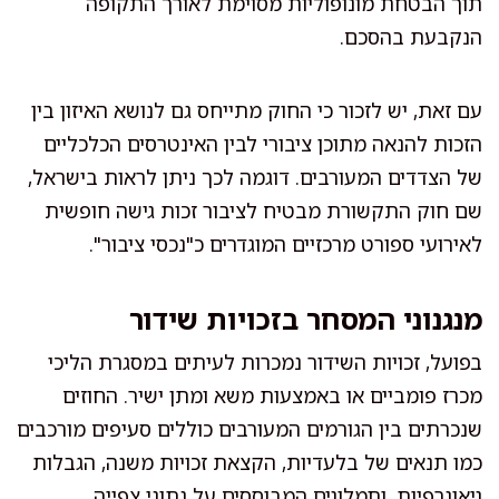
תוך הבטחת מונופוליות מסוימת לאורך התקופה
הנקבעת בהסכם.
עם זאת, יש לזכור כי החוק מתייחס גם לנושא האיזון בין
הזכות להנאה מתוכן ציבורי לבין האינטרסים הכלכליים
של הצדדים המעורבים. דוגמה לכך ניתן לראות בישראל,
שם חוק התקשורת מבטיח לציבור זכות גישה חופשית
לאירועי ספורט מרכזיים המוגדרים כ"נכסי ציבור".
מנגנוני המסחר בזכויות שידור
בפועל, זכויות השידור נמכרות לעיתים במסגרת הליכי
מכרז פומביים או באמצעות משא ומתן ישיר. החוזים
שנכרתים בין הגורמים המעורבים כוללים סעיפים מורכבים
כמו תנאים של בלעדיות, הקצאת זכויות משנה, הגבלות
גיאוגרפיות, ותמלוגים המבוססים על נתוני צפייה