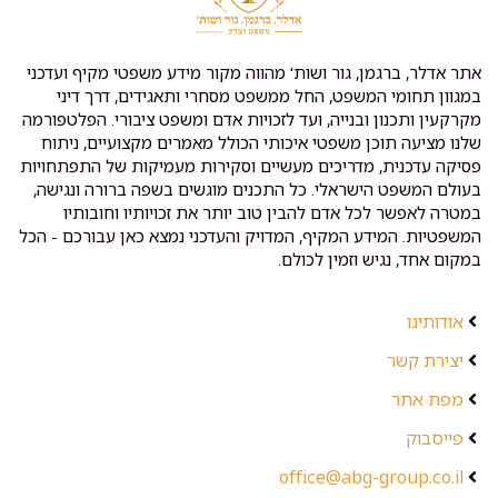
אתר אדלר, ברגמן, גור ושות' מהווה מקור מידע משפטי מקיף ועדכני
במגוון תחומי המשפט, החל ממשפט מסחרי ותאגידים, דרך דיני
מקרקעין ותכנון ובנייה, ועד לזכויות אדם ומשפט ציבורי. הפלטפורמה
שלנו מציעה תוכן משפטי איכותי הכולל מאמרים מקצועיים, ניתוח
פסיקה עדכנית, מדריכים מעשיים וסקירות מעמיקות של התפתחויות
בעולם המשפט הישראלי. כל התכנים מוגשים בשפה ברורה ונגישה,
במטרה לאפשר לכל אדם להבין טוב יותר את זכויותיו וחובותיו
המשפטיות. המידע המקיף, המדויק והעדכני נמצא כאן עבורכם - הכל
במקום אחד, נגיש וזמין לכולם.
אודותינו
יצירת קשר
מפת אתר
פייסבוק
office@abg-group.co.il