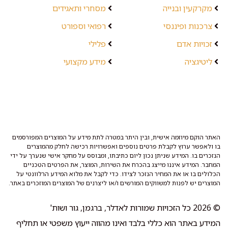
מקרקעין ובנייה
מסחרי ותאגידים
צרכנות ופיננסי
רפואי וספורט
זכויות אדם
פלילי
ליטיגציה
מידע מקצועי
האתר הוקם מיוזמה אישית, ובין היתר במטרה לתת מידע על המוצרים המפורסמים
בו ולאפשר ערוץ לקבלת פרטים נוספים ואפשרויות רכישה לחלק מהמוצרים
הנזכרים בו. המידע שניתן נכון ליום כתיבתו, ומבוסס על מחקר אישי שנערך על ידי
המחבר. המידע איננו מייצג בהכרח את השירות, המוצר, את הפרטים הטכניים
הכלולים בו או את המחיר הנזכר לצידו. כדי לקבל את מלוא המידע הרלוונטי על
המוצרים יש לפנות למשווקים המורשים ו/או ליצרנים של המוצרים המוזכרים באתר.
© 2026 כל הזכויות שמורות לאדלר, ברגמן, גור ושות'
המידע באתר הוא כללי בלבד ואינו מהווה ייעוץ משפטי או תחליף