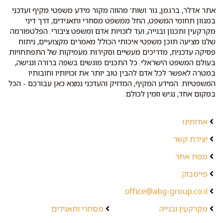
אתר אדלר, ברגמן, גור ושות' מהווה מקור מידע משפטי מקיף ועדכני
במגוון תחומי המשפט, החל ממשפט מסחרי ותאגידים, דרך דיני
מקרקעין ותכנון ובנייה, ועד לזכויות אדם ומשפט ציבורי. הפלטפורמה
שלנו מציעה תוכן משפטי איכותי הכולל מאמרים מקצועיים, ניתוח
פסיקה עדכנית, מדריכים מעשיים וסקירות מעמיקות של התפתחויות
בעולם המשפט הישראלי. כל התכנים מוגשים בשפה ברורה ונגישה,
במטרה לאפשר לכל אדם להבין טוב יותר את זכויותיו וחובותיו
המשפטיות. המידע המקיף, המדויק והעדכני נמצא כאן עבורכם - הכל
במקום אחד, נגיש וזמין לכולם.
אודותינו
יצירת קשר
מפת אתר
פייסבוק
office@abg-group.co.il
מקרקעין ובנייה
מסחרי ותאגידים