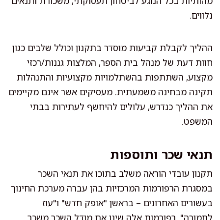
מהותיות בכל הנוגע לביטחון תעסוקתי, משכורת ותנאים
נלווים.
ההליך לקבלת קביעות מוסדר בתקנון וכולל שלבים כגון
חוות דעת של מנהל בית הספר, המלצות גננות/רכזי
מקצוע, השתתפות בהשתלמויות מקצועיות והתנהלות
תקינה מבחינה משמעתית. מעסיקים אשר אינם מקיימים
את ההליך כנדרש, עלולים להיחשף לעתירות בבתי
המשפט.
תנאי שכר ותוספות
תקנון עובדי הוראה משלב בתוכו את תנאי השכר
במסגרת הרפורמות המרכזיות בהן עברה מערכת החינוך
בעשורים האחרונים – בראשן "אופק חדש" ו"עוז
לתמורה". רפורמות אלה שינו את מודל השכר משכר