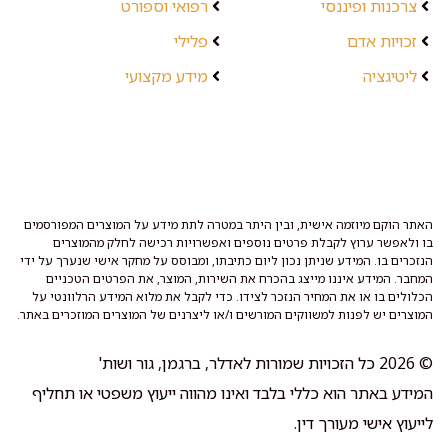
צרכנות ופיננסי
רפואי וספורט
זכויות אדם
פלילי
ליטיגציה
מידע מקצועי
האתר הוקם מיוזמה אישית, ובין היתר במטרה לתת מידע על המוצרים המפורסמים
בו ולאפשר ערוץ לקבלת פרטים נוספים ואפשרויות רכישה לחלק מהמוצרים
הנזכרים בו. המידע שניתן נכון ליום כתיבתו, ומבוסס על מחקר אישי שנערך על ידי
המחבר. המידע איננו מייצג בהכרח את השירות, המוצר, את הפרטים הטכניים
הכלולים בו או את המחיר הנזכר לצידו. כדי לקבל את מלוא המידע הרלוונטי על
המוצרים יש לפנות למשווקים המורשים ו/או ליצרנים של המוצרים המוזכרים באתר.
© 2026 כל הזכויות שמורות לאדלר, ברגמן, גור ושות'
המידע באתר הוא כללי בלבד ואינו מהווה ייעוץ משפטי או תחליף
לייעוץ אישי מעורך דין.