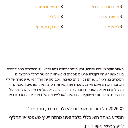
צרכנות ופיננסי
רפואי וספורט
זכויות אדם
פלילי
ליטיגציה
מידע מקצועי
האתר הוקם מיוזמה אישית, ובין היתר במטרה לתת מידע על המוצרים המפורסמים
בו ולאפשר ערוץ לקבלת פרטים נוספים ואפשרויות רכישה לחלק מהמוצרים
הנזכרים בו. המידע שניתן נכון ליום כתיבתו, ומבוסס על מחקר אישי שנערך על ידי
המחבר. המידע איננו מייצג בהכרח את השירות, המוצר, את הפרטים הטכניים
הכלולים בו או את המחיר הנזכר לצידו. כדי לקבל את מלוא המידע הרלוונטי על
המוצרים יש לפנות למשווקים המורשים ו/או ליצרנים של המוצרים המוזכרים באתר.
© 2026 כל הזכויות שמורות לאדלר, ברגמן, גור ושות'
המידע באתר הוא כללי בלבד ואינו מהווה ייעוץ משפטי או תחליף
לייעוץ אישי מעורך דין.