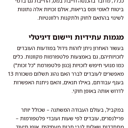
ככלל, מדובר בהכנסה חייבת במס, החייבת גם בדמי
ביטוח לאומי ומס בריאות, אולם זכויות אלה נתונות
לשינוי בהתאם לחוק ולתקנות רלוונטיות.
מגמות עתידיות ויישום דיגיטלי
בעשור האחרון ניתן לזהות גידול במודעות העובדים
לזכויותיהם, גם באמצעות פלטפורמות מקוונות. כלים
כמו מנועי חיפוש לזכויות (כגון פלטפורמת "כל זכות")
מאפשרים לעובדים לברר האם נהוג תשלום משכורת 13
בענף עבודתם, באילו תנאים, והאם ניתנת האפשרות
לדרוש אותה באופן חוקי.
במקביל, בעולם העבודה המשתנה – שכולל יותר
פרילנסרים, עובדים לפי שעות ועובדי פלטפורמות –
מתחדדות שאלות לגבי חבות מעסיקים, אופן תיעוד