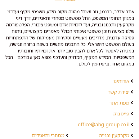
אתר אדלר, ברגמן, גור ושות' מהווה מקור מידע משפטי מקיף ועדכני
במגוון תחומי המשפט, החל ממשפט מסחרי ותאגידים, דרך דיני
מקרקעין ותכנון ובנייה, ועד לזכויות אדם ומשפט ציבורי. הפלטפורמה
שלנו מציעה תוכן משפטי איכותי הכולל מאמרים מקצועיים, ניתוח
פסיקה עדכנית, מדריכים מעשיים וסקירות מעמיקות של התפתחויות
בעולם המשפט הישראלי. כל התכנים מוגשים בשפה ברורה ונגישה,
במטרה לאפשר לכל אדם להבין טוב יותר את זכויותיו וחובותיו
המשפטיות. המידע המקיף, המדויק והעדכני נמצא כאן עבורכם - הכל
במקום אחד, נגיש וזמין לכולם.
אודותינו
יצירת קשר
מפת אתר
פייסבוק
office@abg-group.co.il
מקרקעין ובנייה
מסחרי ותאגידים