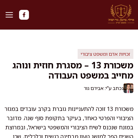
דלג
תוכן
זכויות אדם ומשפט ציבורי
משכורת 13 – מסגרת חוזית ונוהג
מחייב במשפט העבודה
נכתב ע"י: אבירם גור
משכורת 13 זוכה להתעניינות גוברת בקרב עובדים במגזר
הציבורי והפרטי כאחד, בעיקר בתקופת סוף שנה. מדובר
במונח שנכנס לשיח הציבורי והמשפטי בישראל, ובמרוצת
השנים הפך למושג טעון מבחינה רגשית וכלכלית, שכן