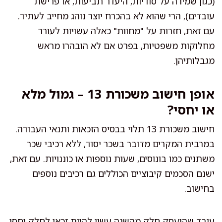
(כגון שמירה על סודיות, היעדר תביעות, או פרישת
עובדים), הרי שהוא לא בהכרח יוצר נוהג מחייב לעתיד.
עם זאת, חזרות על "מחוות" כאלה עשויות לעורר
מחלוקות משפטיות, בפרט אם לא הובהרו מראש
מגבלותיהן.
אופן חישוב משכורת 13 – גמול מלא
או יחסי?
חישוב משכורת 13 תלוי בבסיס הזכאות ותנאי העבודה.
במרבית המקרים מדובר בשכר יסוד, ללא רכיבי שכר
משתנים כמו בונוסים, שעות נוספות או כוננויות. עם זאת,
ישנם הסכמים קיבוציים הכוללים גם רכיבים נוספים
בחישוב.
עובד שהועסק חלק מהשנה עשוי להיות זכאי לחלק יחסי