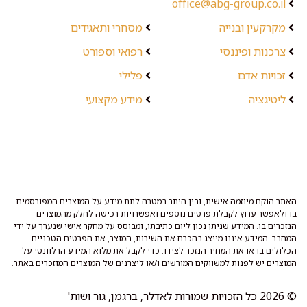
office@abg-group.co.il
מקרקעין ובנייה
מסחרי ותאגידים
צרכנות ופיננסי
רפואי וספורט
זכויות אדם
פלילי
ליטיגציה
מידע מקצועי
האתר הוקם מיוזמה אישית, ובין היתר במטרה לתת מידע על המוצרים המפורסמים
בו ולאפשר ערוץ לקבלת פרטים נוספים ואפשרויות רכישה לחלק מהמוצרים
הנזכרים בו. המידע שניתן נכון ליום כתיבתו, ומבוסס על מחקר אישי שנערך על ידי
המחבר. המידע איננו מייצג בהכרח את השירות, המוצר, את הפרטים הטכניים
הכלולים בו או את המחיר הנזכר לצידו. כדי לקבל את מלוא המידע הרלוונטי על
המוצרים יש לפנות למשווקים המורשים ו/או ליצרנים של המוצרים המוזכרים באתר.
© 2026 כל הזכויות שמורות לאדלר, ברגמן, גור ושות'