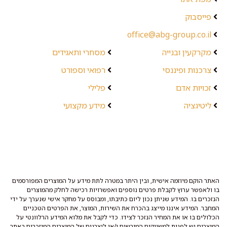
פייסבוק
office@abg-group.co.il
מקרקעין ובנייה
מסחרי ותאגידים
צרכנות ופיננסי
רפואי וספורט
זכויות אדם
פלילי
ליטיגציה
מידע מקצועי
האתר הוקם מיוזמה אישית, ובין היתר במטרה לתת מידע על המוצרים המפורסמים
בו ולאפשר ערוץ לקבלת פרטים נוספים ואפשרויות רכישה לחלק מהמוצרים
הנזכרים בו. המידע שניתן נכון ליום כתיבתו, ומבוסס על מחקר אישי שנערך על ידי
המחבר. המידע איננו מייצג בהכרח את השירות, המוצר, את הפרטים הטכניים
הכלולים בו או את המחיר הנזכר לצידו. כדי לקבל את מלוא המידע הרלוונטי על
המוצרים יש לפנות למשווקים המורשים ו/או ליצרנים של המוצרים המוזכרים באתר.