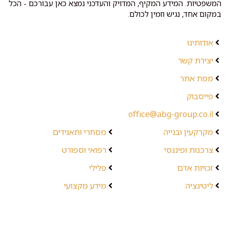
המשפטיות. המידע המקיף, המדויק והעדכני נמצא כאן עבורכם - הכל
במקום אחד, נגיש וזמין לכולם.
אודותינו
יצירת קשר
מפת אתר
פייסבוק
office@abg-group.co.il
מקרקעין ובנייה
מסחרי ותאגידים
צרכנות ופיננסי
רפואי וספורט
זכויות אדם
פלילי
ליטיגציה
מידע מקצועי