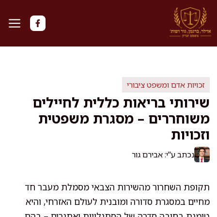
דלג
תוכן
זכויות אדם ומשפט ציבורי
שירותי בריאות כללית לחיילים
משוחררים – מסגרת משפטית
וזכויות
נכתב ע"י: אבירם גור
תקופת השחרור מהשירות הצבאי מסמלת מעבר חד
מחיים במסגרת סדורה ומובנית לעולם האזרחי, והיא
טומנת בחובה סדרה של הסתגלויות ואתגרים – בהם