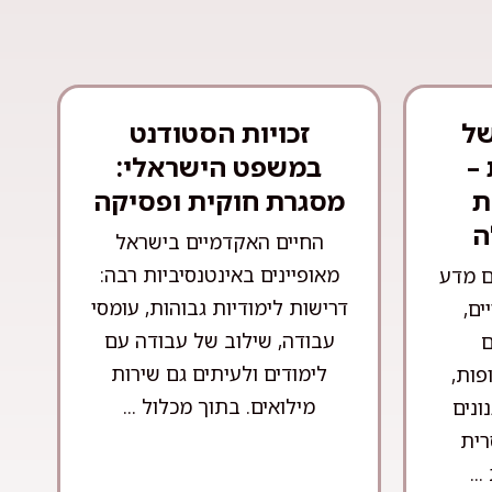
של
זכויות הסטודנט
–
במשפט הישראלי:
ת
מסגרת חוקית ופסיקה
ה
החיים האקדמיים בישראל
מאופיינים באינטנסיביות רבה:
ם מדע
דרישות לימודיות גבוהות, עומסי
ים,
עבודה, שילוב של עבודה עם
ם
לימודים ולעיתים גם שירות
פות,
מילואים. בתוך מכלול ...
ונים
רית
..