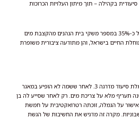
סיעודית בקהילה – תוך מיתון העלויות הכרוכות
לפי נתוני רשות המים, בעשור האחרון נרשמה עלייה של כ-35% במספר משקי בית הנהנים מהקצבת מים
תוחלת החיים בישראל, והן מתודעה ציבורית משופרת
לדוגמה, גב' ר., תושבת ראשון לציון בת 84, מקבלת גמלת סיעוד מדרגה 3. לאחר ששמה לא הופיע במאגר
 תעריף מלא על צריכת מים. רק לאחר שסייע לה בן
אישור על הגמלה, זוכתה רטרואקטיבית על חמשת
בוניות. מקרה זה מדגיש את החשיבות של הגשת