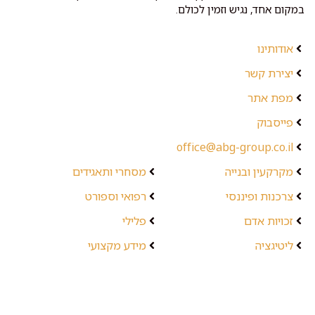
במקום אחד, נגיש וזמין לכולם.
אודותינו
יצירת קשר
מפת אתר
פייסבוק
office@abg-group.co.il
מקרקעין ובנייה
מסחרי ותאגידים
צרכנות ופיננסי
רפואי וספורט
זכויות אדם
פלילי
ליטיגציה
מידע מקצועי