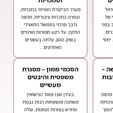
ראל
מערך הביקורת הפנימי בחברות,
 של
ובפרט בחברות ציבוריות, מהווה
 בפני
נדבך מרכזי בממשל התאגידי
רים
התקין. על רקע תמורות ושינויים
 יחסי
בשוק ההון, עלתה בעשורים
האחרונים ...
ה –
הסכמי ממון – מסגרת
בות
משפטית והיבטים
מעשיים
מהווה
בעידן שבו מוסד הנישואין
כזיות
משתנה ומשפחות רבות נבנות
הפוך
מחדש בצורות מגוונות, עולה