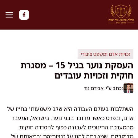
דלג
תוכן
זכויות אדם ומשפט ציבורי
העסקת נוער בגיל 15 – מסגרת
חוקית וזכויות עובדים
נכתב ע"י: אבירם גור
השתלבות בעולם העבודה היא שלב משמעותי בחייו של
אדם, ובפרט כאשר מדובר בבני נוער. בישראל, המעבר
מהמערכת החינוכית לעבודה כפוף להסדרה חוקית
מדוקדקת, שמטרתה להגן על זכויותיהם ובריאותם של