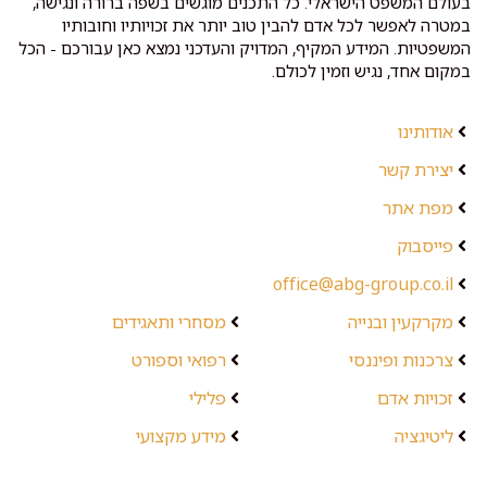
בעולם המשפט הישראלי. כל התכנים מוגשים בשפה ברורה ונגישה,
במטרה לאפשר לכל אדם להבין טוב יותר את זכויותיו וחובותיו
המשפטיות. המידע המקיף, המדויק והעדכני נמצא כאן עבורכם - הכל
במקום אחד, נגיש וזמין לכולם.
אודותינו
יצירת קשר
מפת אתר
פייסבוק
office@abg-group.co.il
מקרקעין ובנייה
מסחרי ותאגידים
צרכנות ופיננסי
רפואי וספורט
זכויות אדם
פלילי
ליטיגציה
מידע מקצועי