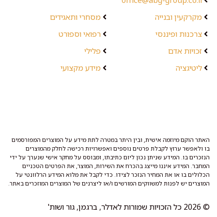
office@abg-group.co.il
מקרקעין ובנייה
מסחרי ותאגידים
צרכנות ופיננסי
רפואי וספורט
זכויות אדם
פלילי
ליטיגציה
מידע מקצועי
האתר הוקם מיוזמה אישית, ובין היתר במטרה לתת מידע על המוצרים המפורסמים
בו ולאפשר ערוץ לקבלת פרטים נוספים ואפשרויות רכישה לחלק מהמוצרים
הנזכרים בו. המידע שניתן נכון ליום כתיבתו, ומבוסס על מחקר אישי שנערך על ידי
המחבר. המידע איננו מייצג בהכרח את השירות, המוצר, את הפרטים הטכניים
הכלולים בו או את המחיר הנזכר לצידו. כדי לקבל את מלוא המידע הרלוונטי על
המוצרים יש לפנות למשווקים המורשים ו/או ליצרנים של המוצרים המוזכרים באתר.
© 2026 כל הזכויות שמורות לאדלר, ברגמן, גור ושות'