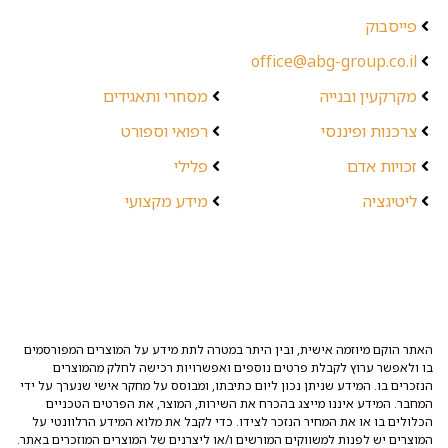
פייסבוק
office@abg-group.co.il
מקרקעין ובנייה
מסחרי ותאגידים
צרכנות ופיננסי
רפואי וספורט
זכויות אדם
פלילי
ליטיגציה
מידע מקצועי
האתר הוקם מיוזמה אישית, ובין היתר במטרה לתת מידע על המוצרים המפורסמים
בו ולאפשר ערוץ לקבלת פרטים נוספים ואפשרויות רכישה לחלק מהמוצרים
הנזכרים בו. המידע שניתן נכון ליום כתיבתו, ומבוסס על מחקר אישי שנערך על ידי
המחבר. המידע איננו מייצג בהכרח את השירות, המוצר, את הפרטים הטכניים
הכלולים בו או את המחיר הנזכר לצידו. כדי לקבל את מלוא המידע הרלוונטי על
המוצרים יש לפנות למשווקים המורשים ו/או ליצרנים של המוצרים המוזכרים באתר.